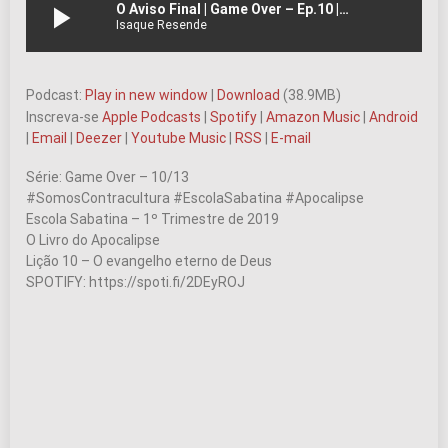
play_arrow
O Aviso Final | Game Over – Ep.10 | #147
Isaque Resende
Podcast:
Play in new window
|
Download
(38.9MB)
Inscreva-se
Apple Podcasts
|
Spotify
|
Amazon Music
|
Android
|
Email
|
Deezer
|
Youtube Music
|
RSS
|
E-mail
Série: Game Over – 10/13
#SomosContracultura #EscolaSabatina #Apocalipse
Escola Sabatina – 1º Trimestre de 2019
O Livro do Apocalipse
Lição 10 – O evangelho eterno de Deus
SPOTIFY: https://spoti.fi/2DEyROJ