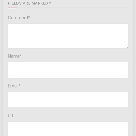
FIELDS ARE MARKED *
Comment*
Name*
Email*
Url