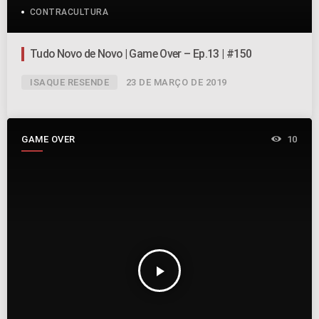
CONTRACULTURA
Tudo Novo de Novo | Game Over – Ep.13 | #150
ISAQUE RESENDE
23 DE MARÇO DE 2019
GAME OVER
10
play_arrow