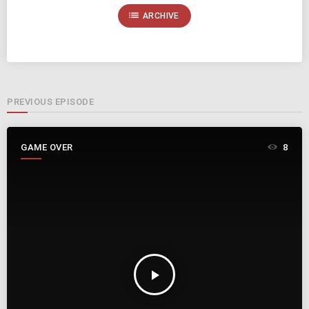
list
ARCHIVE
PREVIOUS EPISODE
GAME OVER
8
play_arrow