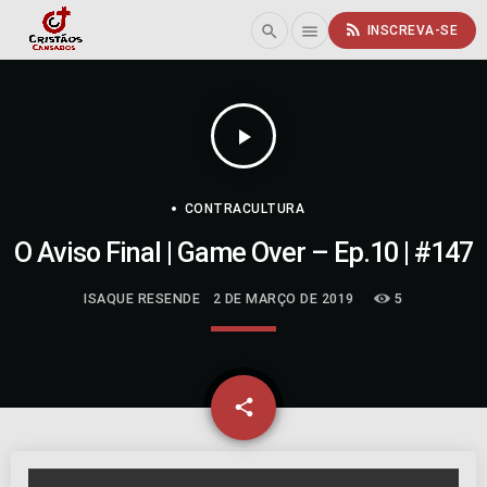
rss_feed
search
menu
INSCREVA-SE
play_arrow
CONTRACULTURA
O Aviso Final | Game Over – Ep.10 | #147
ISAQUE RESENDE
2 DE MARÇO DE 2019
5
email
share