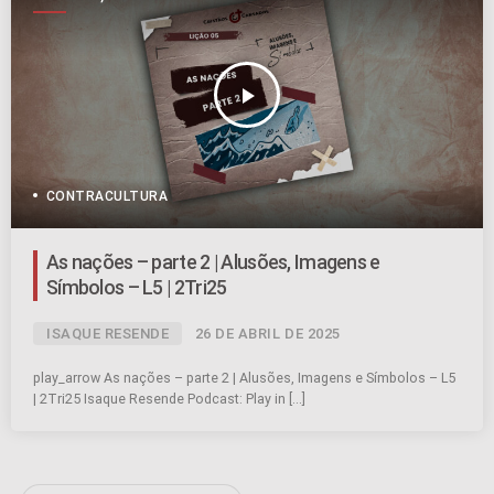
SÍMBOLOS
play_arrow
CONTRACULTURA
As nações – parte 2 | Alusões, Imagens e
Símbolos – L5 | 2Tri25
ISAQUE RESENDE
26 DE ABRIL DE 2025
play_arrow As nações – parte 2 | Alusões, Imagens e Símbolos – L5
| 2Tri25 Isaque Resende Podcast: Play in […]