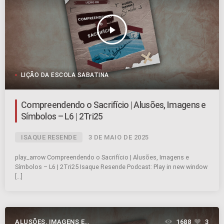
play_arrow
LIÇÃO DA ESCOLA SABATINA
Compreendendo o Sacrifício | Alusões, Imagens e
Símbolos – L6 | 2Tri25
ISAQUE RESENDE
3 DE MAIO DE 2025
play_arrow Compreendendo o Sacrifício | Alusões, Imagens e
Símbolos – L6 | 2Tri25 Isaque Resende Podcast: Play in new window
[…]
ALUSÕES, IMAGENS E
1688
3