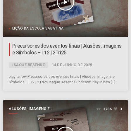
play_arrow
LIÇÃO DA ESCOLA SABATINA
Precursores dos eventos finais | Alusões, Imagens
e Símbolos – L12 | 2Tri25
ISAQUE RESENDE
14 DE JUNHO DE 2025
play_arrow Precursores dos eventos finais | Alusões, Imagens e
Símbolos – L12 | 2Tri25 Isaque Resende Podcast: Play in new […]
ALUSÕES, IMAGENS E
1736
3
SÍMBOLOS