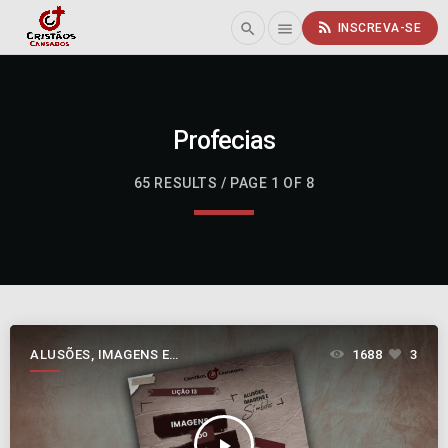
rss_feed
search
menu
INSCREVA-SE
Profecias
65 RESULTS / PAGE 1 OF 8
ALUSÕES, IMAGENS E
1688
3
SÍMBOLOS
play_arrow