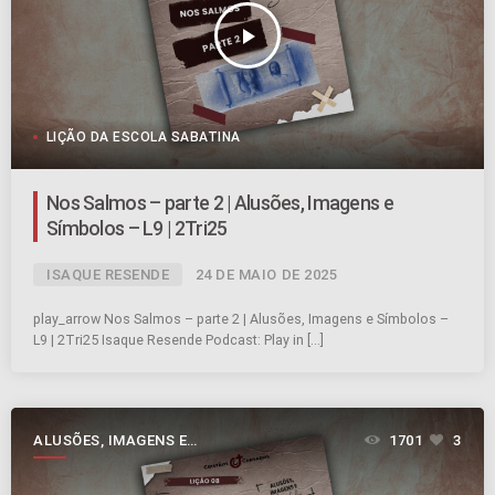
play_arrow
LIÇÃO DA ESCOLA SABATINA
Nos Salmos – parte 2 | Alusões, Imagens e
Símbolos – L9 | 2Tri25
ISAQUE RESENDE
24 DE MAIO DE 2025
play_arrow Nos Salmos – parte 2 | Alusões, Imagens e Símbolos –
L9 | 2Tri25 Isaque Resende Podcast: Play in […]
ALUSÕES, IMAGENS E
1701
3
SÍMBOLOS