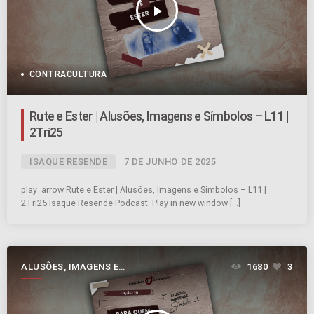
play_arrow
CONTRACULTURA
Rute e Ester | Alusões, Imagens e Símbolos – L11 |
2Tri25
ISAQUE RESENDE
7 DE JUNHO DE 2025
play_arrow Rute e Ester | Alusões, Imagens e Símbolos – L11 |
2Tri25 Isaque Resende Podcast: Play in new window […]
ALUSÕES, IMAGENS E
1680
3
SÍMBOLOS