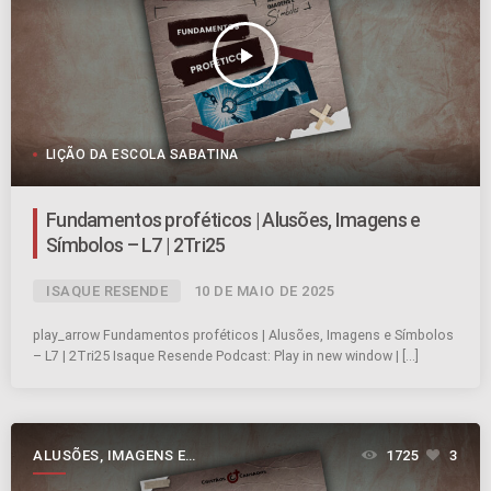
play_arrow
LIÇÃO DA ESCOLA SABATINA
Fundamentos proféticos | Alusões, Imagens e
Símbolos – L7 | 2Tri25
ISAQUE RESENDE
10 DE MAIO DE 2025
play_arrow Fundamentos proféticos | Alusões, Imagens e Símbolos
– L7 | 2Tri25 Isaque Resende Podcast: Play in new window | […]
ALUSÕES, IMAGENS E
1725
3
SÍMBOLOS