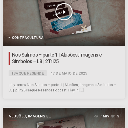
play_arrow
CONTRACULTURA
Nos Salmos – parte 1 | Alusões, Imagens e
Símbolos – L8 | 2Tri25
ISAQUE RESENDE
17 DE MAIO DE 2025
play_arrow Nos Salmos – parte 1 | Alusões, Imagens e Símbolos –
L8 | 2Tri25 Isaque Resende Podcast: Play in […]
ALUSÕES, IMAGENS E
1689
3
SÍMBOLOS