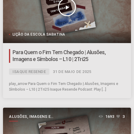
play_arrow
LIÇÃO DA ESCOLA SABATINA
Para Quem o Fim Tem Chegado | Alusões,
Imagens e Símbolos – L10 | 2Tri25
ISAQUE RESENDE
31 DE MAIO DE 2025
play_arrow Para Quem o Fim Tem Chegado | Alusões, Imagens e
Símbolos – L10 | 2Tri25 Isaque Resende Podcast: Play […]
ALUSÕES, IMAGENS E
1693
3
SÍMBOLOS