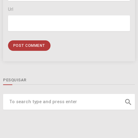
Url
PESQUISAR
search