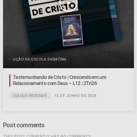
play_arrow
LIÇÃO DA ESCOLA SABATINA
Testemunhando de Cristo | Crescendo em um
Relacionamento com Deus – L12 | 2Tri26
ISAQUE RESENDE
13 DE JUNHO DE 2026
Post comments
THIS POST CURRENTLY HAS NO COMMENTS.