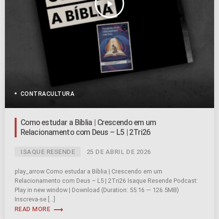
play_arrow
CONTRACULTURA
Como estudar a Bíblia | Crescendo em um
Relacionamento com Deus – L5 | 2Tri26
ISAQUE RESENDE
25 DE ABRIL DE 2026
play_arrow Como estudar a Bíblia | Crescendo em um
Relacionamento com Deus – L5 | 2Tri26 Isaque Resende Podcast:
Play in new window | Download (Duration: 55:16 — 126.5MB)
Inscreva-se […]
trending_flat
READ MORE