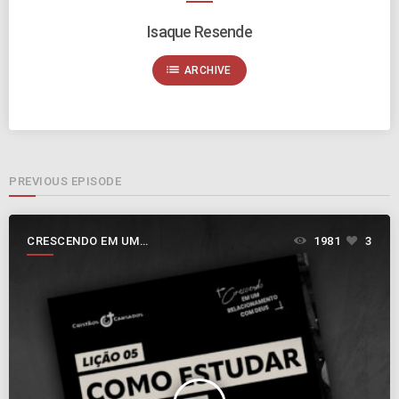
Isaque Resende
list
ARCHIVE
PREVIOUS EPISODE
CRESCENDO EM UM
1981
3
RELACIONAMENTO COM DEUS