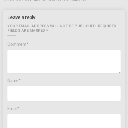
Leave a reply
YOUR EMAIL ADDRESS WILL NOT BE PUBLISHED. REQUIRED
FIELDS ARE MARKED *
Comment*
Name*
Email*