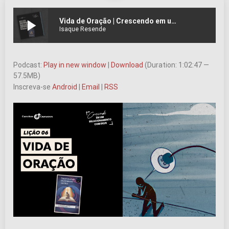
play_arrow
Vida de Oração | Crescendo em um Relacionamento com Deus – L6 | 2Tri26
Isaque Resende
Podcast:
Play in new window
|
Download
(Duration: 1:02:47 —
57.5MB)
Inscreva-se
Android
|
Email
|
RSS