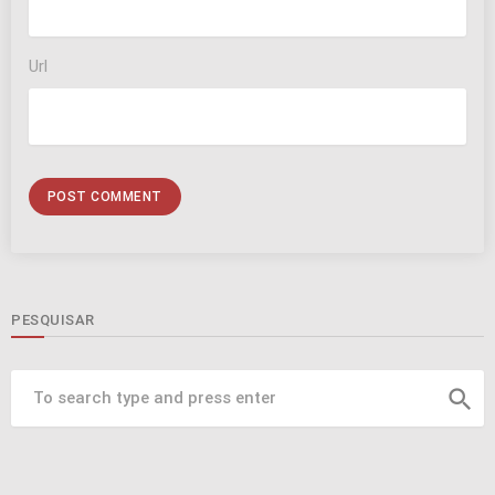
Url
PESQUISAR
search