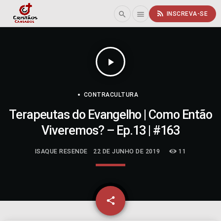
rss_feed
search
menu
INSCREVA-SE
play_arrow
CONTRACULTURA
Terapeutas do Evangelho | Como Então
Viveremos? – Ep.13 | #163
ISAQUE RESENDE
22 DE JUNHO DE 2019
11
email
share