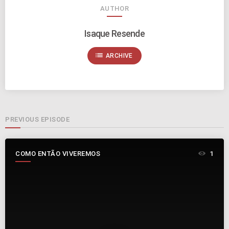
AUTHOR
Isaque Resende
list
ARCHIVE
PREVIOUS EPISODE
COMO ENTÃO VIVEREMOS
1