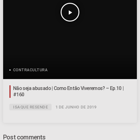
play_arrow
CONTRACULTURA
Não seja abusado | Como Então Viveremos? – Ep.10 |
#160
ISAQUE RESENDE
1 DE JUNHO DE 2019
Post comments