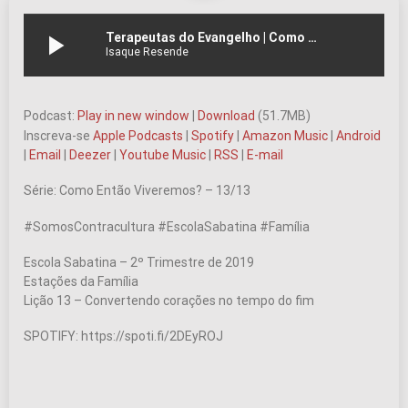
play_arrow
Terapeutas do Evangelho | Como Então Viveremos? – Ep.13 | #163
Isaque Resende
Podcast:
Play in new window
|
Download
(51.7MB)
Inscreva-se
Apple Podcasts
|
Spotify
|
Amazon Music
|
Android
|
Email
|
Deezer
|
Youtube Music
|
RSS
|
E-mail
Série: Como Então Viveremos? – 13/13
#SomosContracultura #EscolaSabatina #Família
Escola Sabatina – 2º Trimestre de 2019
Estações da Família
Lição 13 – Convertendo corações no tempo do fim
SPOTIFY: https://spoti.fi/2DEyROJ