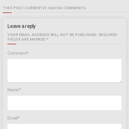
THIS POST CURRENTLY HAS NO COMMENTS.
Leave a reply
YOUR EMAIL ADDRESS WILL NOT BE PUBLISHED. REQUIRED
FIELDS ARE MARKED *
Comment*
Name*
Email*