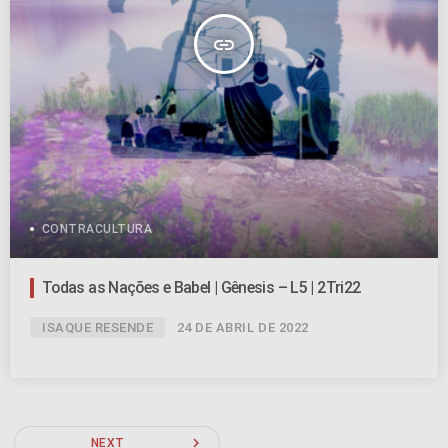
insert_link
CONTRACULTURA
Todas as Nações e Babel | Gênesis – L5 | 2Tri22
ISAQUE RESENDE
24 DE ABRIL DE 2022
navigate_next
NEXT