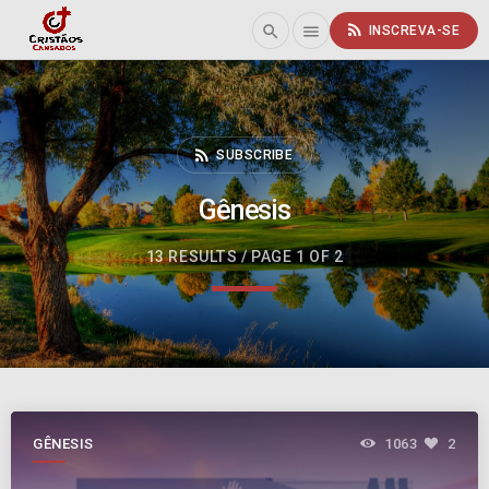
rss_feed
search
menu
INSCREVA-SE
rss_feed
SUBSCRIBE
Gênesis
13 RESULTS / PAGE 1 OF 2
GÊNESIS
1063
2