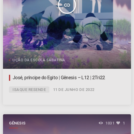
insert_link
LIÇÃO DA ESCOLA SABATINA
José, príncipe do Egito | Gênesis – L12 | 2Tri22
ISAQUE RESENDE
11 DE JUNHO DE 2022
GÊNESIS
1031
1