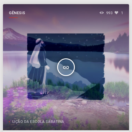
GÊNESIS
993
1
insert_link
LIÇÃO DA ESCOLA SABATINA