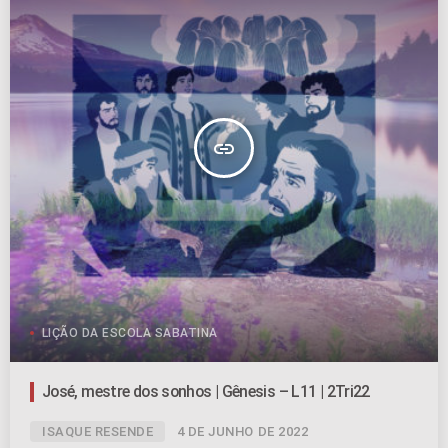
insert_link
LIÇÃO DA ESCOLA SABATINA
José, mestre dos sonhos | Gênesis – L11 | 2Tri22
ISAQUE RESENDE
4 DE JUNHO DE 2022