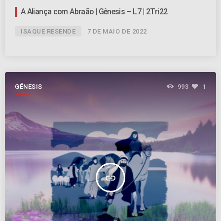
A Aliança com Abraão | Gênesis – L7 | 2Tri22
ISAQUE RESENDE
7 DE MAIO DE 2022
GÊNESIS
993
1
insert_link