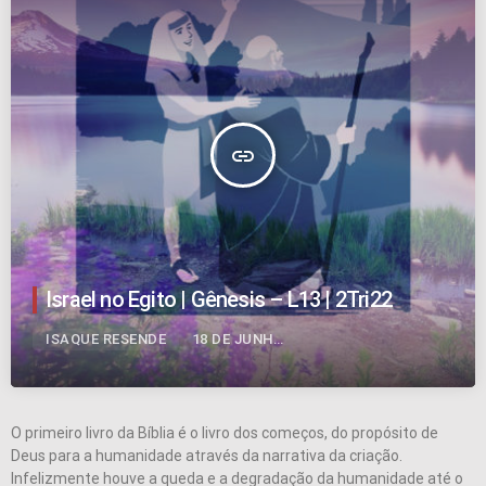
insert_link
Israel no Egito | Gênesis – L13 | 2Tri22
ISAQUE RESENDE
18 DE JUNHO DE 2022
O primeiro livro da Bíblia é o livro dos começos, do propósito de
Deus para a humanidade através da narrativa da criação.
Infelizmente houve a queda e a degradação da humanidade até o