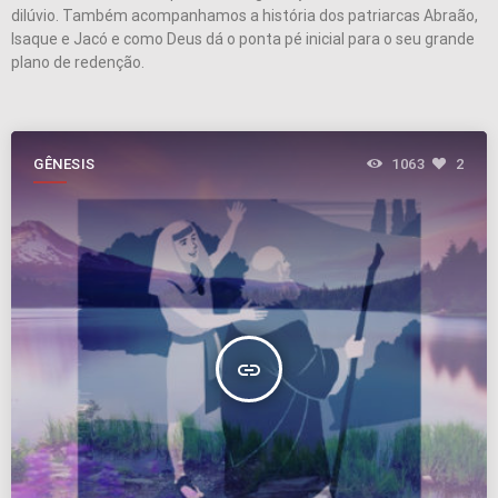
dilúvio. Também acompanhamos a história dos patriarcas Abraão,
Isaque e Jacó e como Deus dá o ponta pé inicial para o seu grande
plano de redenção.
GÊNESIS
1063
2
insert_link