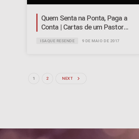
Quem Senta na Ponta, Paga a
Conta | Cartas de um Pastor
Inconstante – Ep.07 | #052
ISAQUE RESENDE
9 DE MAIO DE 2017
navigate_next
1
2
NEXT