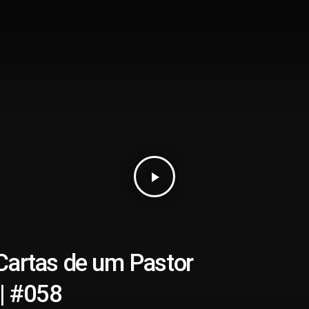
play_arrow
 Cartas de um Pastor
 | #058