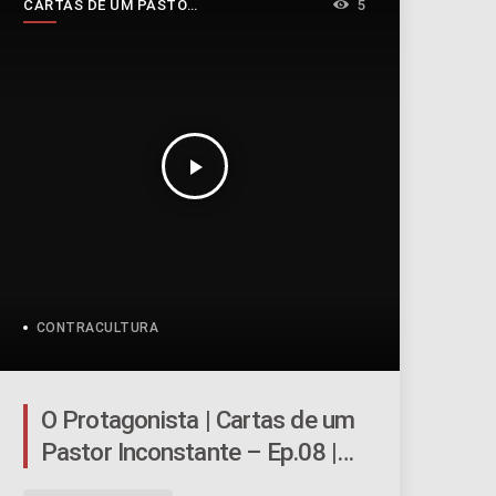
CARTAS DE UM PASTOR
5
INCONSTANTE
play_arrow
CONTRACULTURA
O Protagonista | Cartas de um
Pastor Inconstante – Ep.08 |
#053