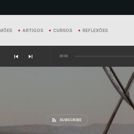
MÕES
ARTIGOS
CURSOS
REFLEXÕES
skip_previous
skip_next
00:00
rss_feed
SUBSCRIBE