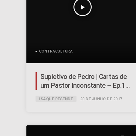
play_arrow
CONTRACULTURA
Supletivo de Pedro | Cartas de
um Pastor Inconstante – Ep.13
| #058
ISAQUE RESENDE
20 DE JUNHO DE 2017