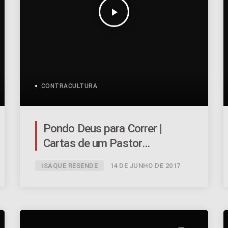
play_arrow
CONTRACULTURA
Pondo Deus para Correr |
Cartas de um Pastor
Inconstante – Ep.12 | #057
ISAQUE RESENDE
14 DE JUNHO DE 2017