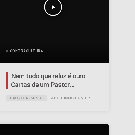
play_arrow
CONTRACULTURA
Nem tudo que reluz é ouro |
Cartas de um Pastor
Inconstante – Ep.11 | #056
ISAQUE RESENDE
4 DE JUNHO DE 2017