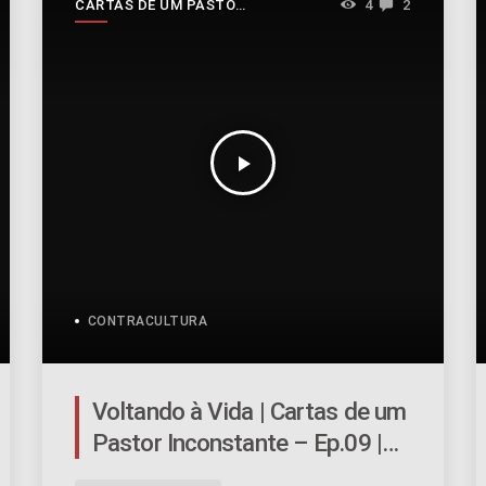
CARTAS DE UM PASTOR
4
2
INCONSTANTE
play_arrow
CONTRACULTURA
Voltando à Vida | Cartas de um
Pastor Inconstante – Ep.09 |
#054