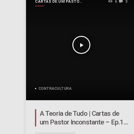
CARTAS DE UM PASTOR
6
3
INCONSTANTE
play_arrow
CONTRACULTURA
A Teoria de Tudo | Cartas de
um Pastor Inconstante – Ep.10
| #055