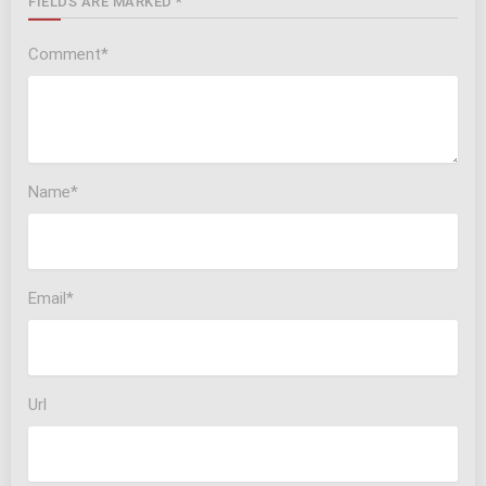
FIELDS ARE MARKED *
Comment*
Name*
Email*
Url