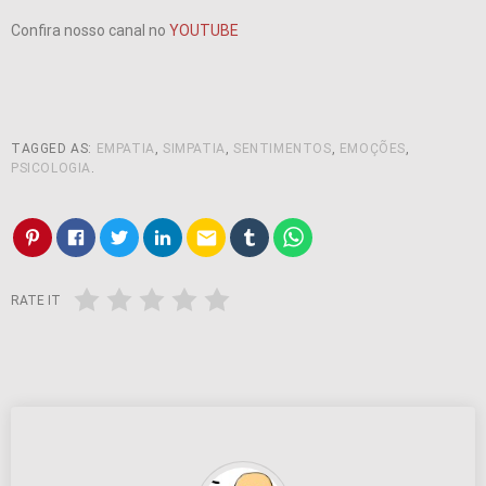
Confira nosso canal no
YOUTUBE
TAGGED AS:
EMPATIA
,
SIMPATIA
,
SENTIMENTOS
,
EMOÇÕES
,
PSICOLOGIA
.
email
RATE IT