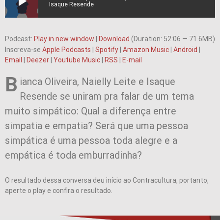
play_arrow
Isaque Resende
Podcast:
Play in new window
|
Download
(Duration: 52:06 — 71.6MB)
Inscreva-se
Apple Podcasts
|
Spotify
|
Amazon Music
|
Android
|
Email
|
Deezer
|
Youtube Music
|
RSS
|
E-mail
B
ianca Oliveira, Naielly Leite e Isaque
Resende se uniram pra falar de um tema
muito simpático: Qual a diferença entre
simpatia e empatia? Será que uma pessoa
simpática é uma pessoa toda alegre e a
empática é toda emburradinha?
O resultado dessa conversa deu início ao Contracultura, portanto,
aperte o play e confira o resultado.