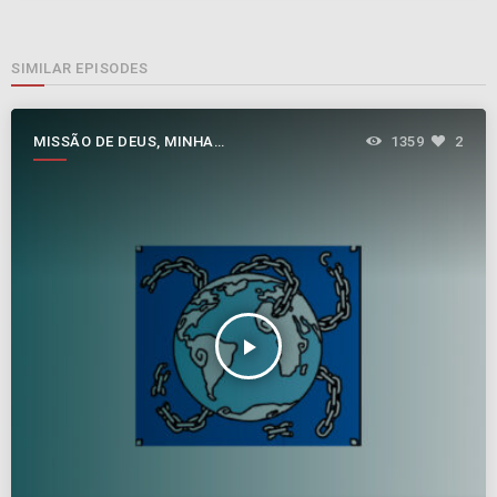
SIMILAR EPISODES
MISSÃO DE DEUS, MINHA
1359
2
MISSÃO
play_arrow