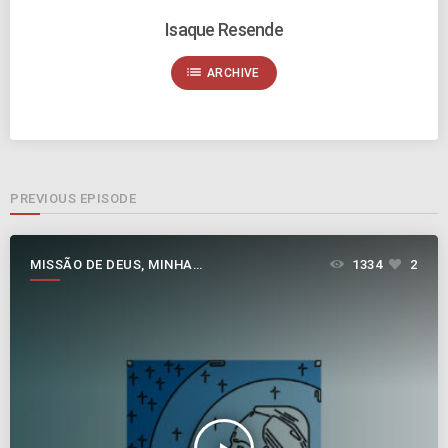
Isaque Resende
list
ARCHIVE
PREVIOUS EPISODE
MISSÃO DE DEUS, MINHA
1334
2
MISSÃO