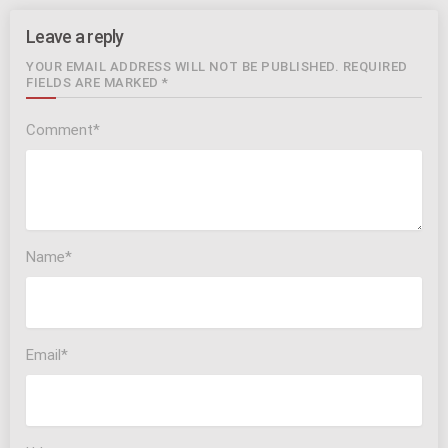
Leave a reply
YOUR EMAIL ADDRESS WILL NOT BE PUBLISHED. REQUIRED
FIELDS ARE MARKED *
Comment*
Name*
Email*