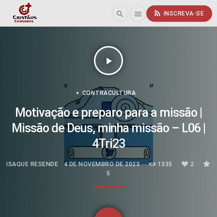
rss_feed
search
menu
INSCREVA-SE
play_arrow
CONTRACULTURA
Motivação e preparo para a missão |
Missão de Deus, minha missão – L06 |
4Tri23
ISAQUE RESENDE
4 DE NOVEMBRO DE 2023
1335
2
5