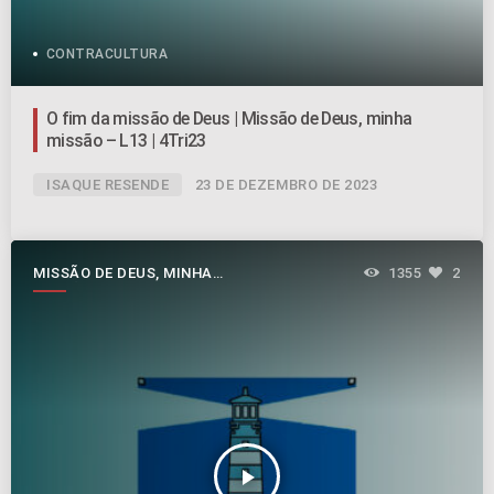
CONTRACULTURA
O fim da missão de Deus | Missão de Deus, minha
missão – L13 | 4Tri23
ISAQUE RESENDE
23 DE DEZEMBRO DE 2023
MISSÃO DE DEUS, MINHA
1355
2
MISSÃO
play_arrow