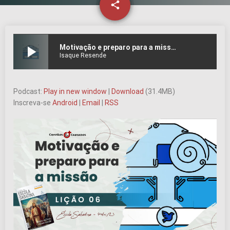
email
share
2
play_arrow
Motivação e preparo para a missão | Missão de Deus, minha missão – L06 | 4Tri23
Isaque Resende
Podcast:
Play in new window
|
Download
(31.4MB)
Inscreva-se
Android
|
Email
|
RSS