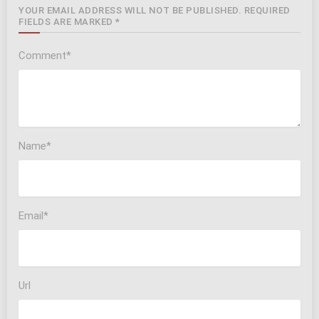
YOUR EMAIL ADDRESS WILL NOT BE PUBLISHED. REQUIRED
FIELDS ARE MARKED *
Comment*
Name*
Email*
Url