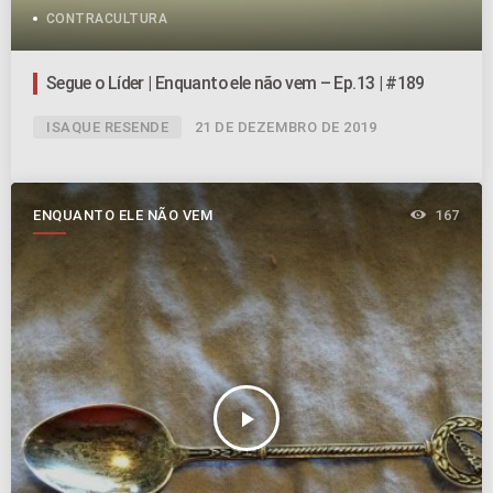
CONTRACULTURA
Segue o Líder | Enquanto ele não vem – Ep.13 | #189
ISAQUE RESENDE
21 DE DEZEMBRO DE 2019
ENQUANTO ELE NÃO VEM
167
play_arrow