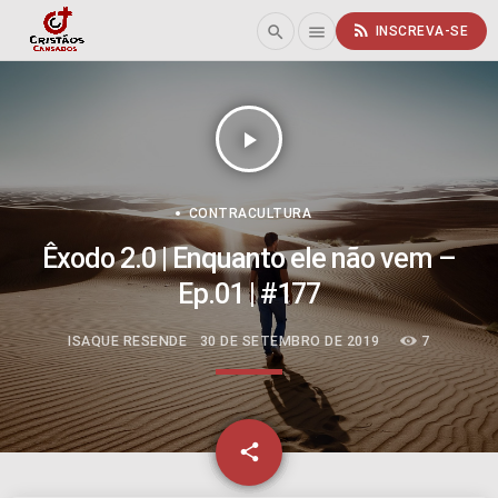
rss_feed
search
menu
INSCREVA-SE
play_arrow
CONTRACULTURA
Êxodo 2.0 | Enquanto ele não vem –
Ep.01 | #177
ISAQUE RESENDE
30 DE SETEMBRO DE 2019
7
email
share