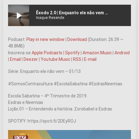
play_arrow
Êxodo 2.0 | Enquanto ele não vem – Ep.01 | #177
Isaque Resende
Podcast:
Play in new window
|
Download
(Duration: 26:39 —
48.8MB)
Inscreva-se
Apple Podcasts
|
Spotify
|
Amazon Music
|
Android
|
Email
|
Deezer
|
Youtube Music
|
RSS
|
E-mail
Série: Enquanto ele não vem – 01/13
#SomosContracultura #EscolaSabatina #EsdrasNeemias
Escola Sabatina – 4º Trimestre de 2019
Esdras e Neemias
Lição 01 – Entendendo a história: Zorobabel e Esdras
SPOTIFY: https://spoti.fi/2DEyROJ