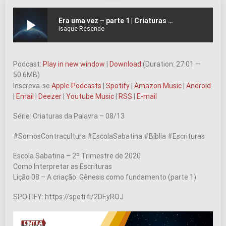
play_arrow
Era uma vez – parte 1 | Criaturas da Palavra – Ep.08 | #211
Isaque Resende
Podcast:
Play in new window
|
Download
(Duration: 27:01 —
50.6MB)
Inscreva-se
Apple Podcasts
|
Spotify
|
Amazon Music
|
Android
|
Email
|
Deezer
|
Youtube Music
|
RSS
|
E-mail
Série: Criaturas da Palavra – 08/13
#SomosContracultura #EscolaSabatina #Bíblia #Escrituras
Escola Sabatina – 2º Trimestre de 2020
Como Interpretar as Escrituras
Lição 08 – A criação: Gênesis como fundamento (parte 1)
SPOTIFY: https://spoti.fi/2DEyROJ