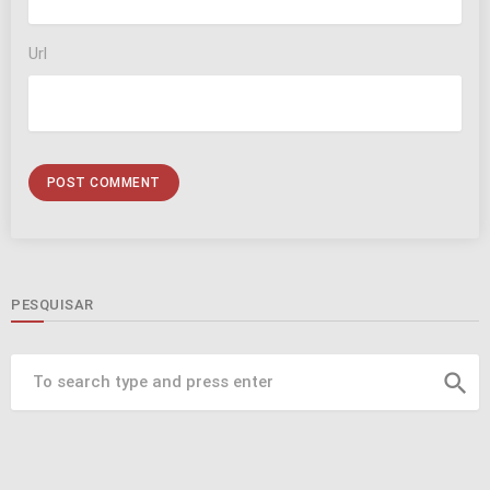
Url
PESQUISAR
search