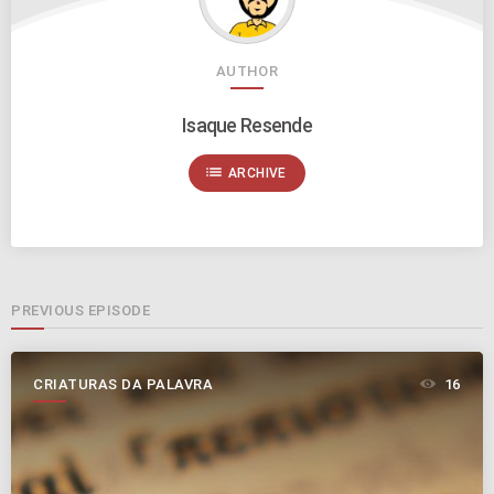
AUTHOR
Isaque Resende
list
ARCHIVE
PREVIOUS EPISODE
CRIATURAS DA PALAVRA
16