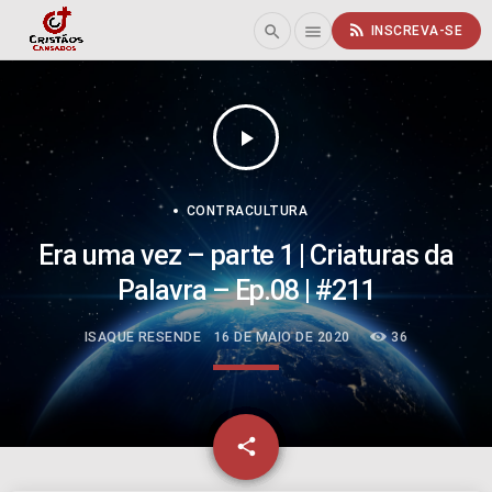
rss_feed
search
menu
INSCREVA-SE
play_arrow
CONTRACULTURA
Era uma vez – parte 1 | Criaturas da
Palavra – Ep.08 | #211
ISAQUE RESENDE
16 DE MAIO DE 2020
36
email
share