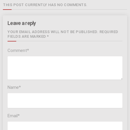
THIS POST CURRENTLY HAS NO COMMENTS.
Leave a reply
YOUR EMAIL ADDRESS WILL NOT BE PUBLISHED. REQUIRED
FIELDS ARE MARKED *
Comment*
Name*
Email*