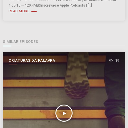
1:05:15 — 120.4MB)Inscreva-se Apple Podcasts | […]
trending_flat
READ MORE
SIMILAR EPISODES
CRIATURAS DA PALAVRA
19
play_arrow