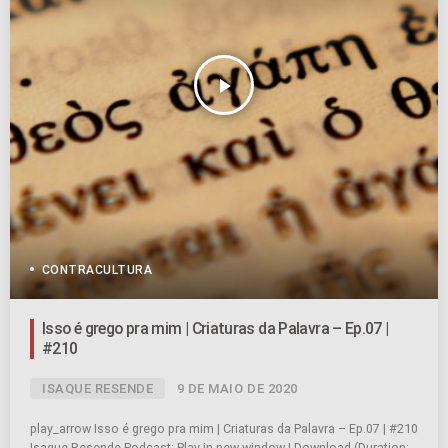
play_arrow
CONTRACULTURA
Isso é grego pra mim | Criaturas da Palavra – Ep.07 |
#210
ISAQUE RESENDE
9 DE MAIO DE 2020
play_arrow Isso é grego pra mim | Criaturas da Palavra – Ep.07 | #210
Isaque Resende Podcast: Play in new window | Download (Duration: