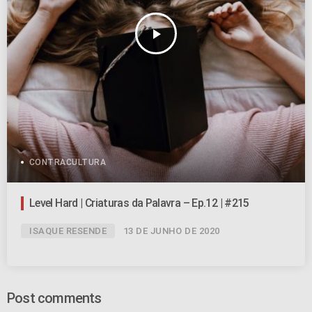
play_arrow
CONTRACULTURA
Level Hard | Criaturas da Palavra – Ep.12 | #215
ISAQUE RESENDE
13 DE JUNHO DE 2020
Post comments