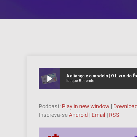
play_arrow
A aliança e o modelo | O Livro do Ê
Isaque Resende
Podcast:
Play in new window
|
Downloa
Inscreva-se
Android
|
Email
|
RSS