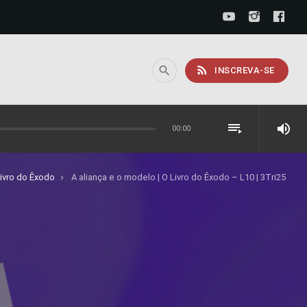
rss_feed
search
INSCREVA-SE
playlist_play
volume_up
00:00
ivro do Êxodo
A aliança e o modelo | O Livro do Êxodo – L10 | 3Tri25
keyboard_arrow_right