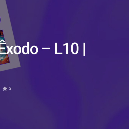
 Êxodo – L10 |
3