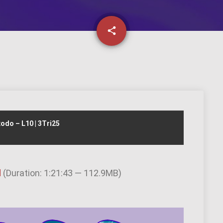
email
share
3
xodo – L10 | 3Tri25
d
(Duration: 1:21:43 — 112.9MB)