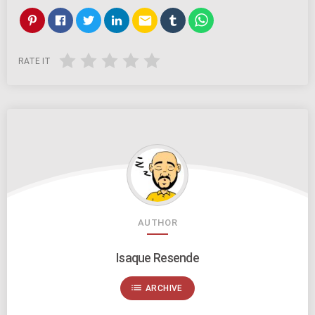
email
RATE IT
AUTHOR
Isaque Resende
list
ARCHIVE