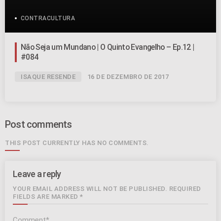
CONTRACULTURA
Não Seja um Mundano | O Quinto Evangelho – Ep.12 |
#084
ISAQUE RESENDE
16 DE DEZEMBRO DE 2017
Post comments
THIS POST CURRENTLY HAS NO COMMENTS.
Leave a reply
YOUR EMAIL ADDRESS WILL NOT BE PUBLISHED. REQUIRED
FIELDS ARE MARKED *
Comment*