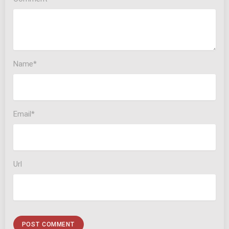
Name*
Email*
Url