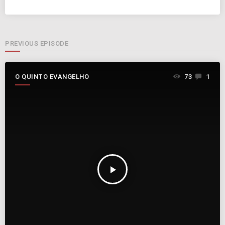
PREVIOUS EPISODE
O QUINTO EVANGELHO
73
1
play_arrow