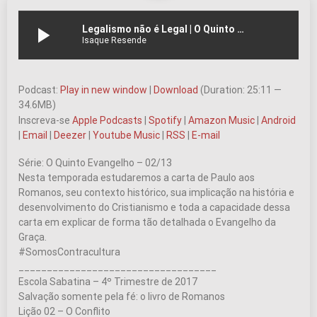
play_arrow
Legalismo não é Legal | O Quinto Evangelho – Ep.02 | #074
Isaque Resende
Podcast:
Play in new window
|
Download
(Duration: 25:11 —
34.6MB)
Inscreva-se
Apple Podcasts
|
Spotify
|
Amazon Music
|
Android
|
Email
|
Deezer
|
Youtube Music
|
RSS
|
E-mail
Série: O Quinto Evangelho – 02/13
Nesta temporada estudaremos a carta de Paulo aos
Romanos, seu contexto histórico, sua implicação na história e
desenvolvimento do Cristianismo e toda a capacidade dessa
carta em explicar de forma tão detalhada o Evangelho da
Graça.
#SomosContracultura
___________________________________
Escola Sabatina – 4º Trimestre de 2017
Salvação somente pela fé: o livro de Romanos
Lição 02 – O Conflito