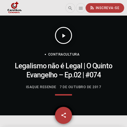
rss_feed
search
menu
INSCREVA-SE
play_arrow
CONTRACULTURA
Legalismo não é Legal | O Quinto
Evangelho – Ep.02 | #074
ISAQUE RESENDE
7 DE OUTUBRO DE 2017
email
share