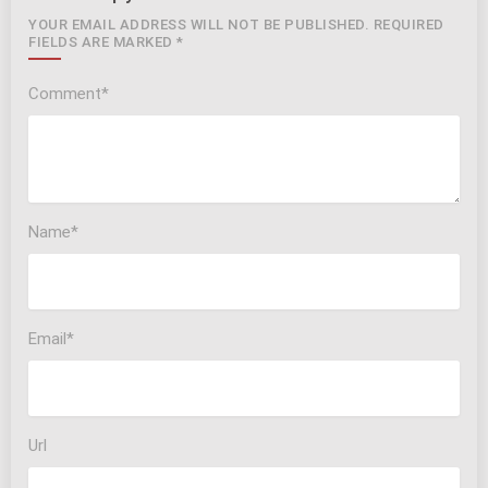
YOUR EMAIL ADDRESS WILL NOT BE PUBLISHED. REQUIRED
FIELDS ARE MARKED *
Comment*
Name*
Email*
Url