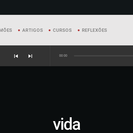
MÕES
ARTIGOS
CURSOS
REFLEXÕES
skip_previous
skip_next
00:00
vida