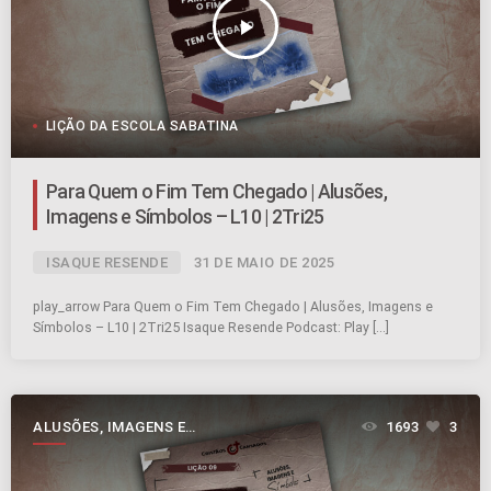
play_arrow
LIÇÃO DA ESCOLA SABATINA
Para Quem o Fim Tem Chegado | Alusões,
Imagens e Símbolos – L10 | 2Tri25
ISAQUE RESENDE
31 DE MAIO DE 2025
play_arrow Para Quem o Fim Tem Chegado | Alusões, Imagens e
Símbolos – L10 | 2Tri25 Isaque Resende Podcast: Play […]
ALUSÕES, IMAGENS E
1693
3
SÍMBOLOS