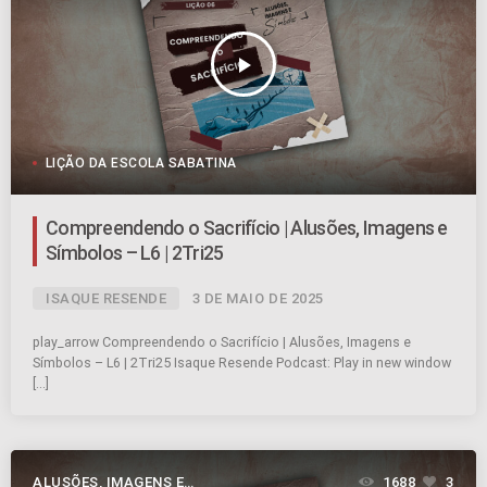
play_arrow
LIÇÃO DA ESCOLA SABATINA
Compreendendo o Sacrifício | Alusões, Imagens e
Símbolos – L6 | 2Tri25
ISAQUE RESENDE
3 DE MAIO DE 2025
play_arrow Compreendendo o Sacrifício | Alusões, Imagens e
Símbolos – L6 | 2Tri25 Isaque Resende Podcast: Play in new window
[…]
ALUSÕES, IMAGENS E
1688
3