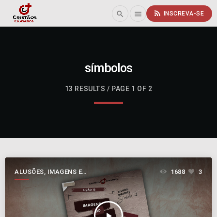
rss_feed
search
menu
INSCREVA-SE
símbolos
13 RESULTS / PAGE 1 OF 2
ALUSÕES, IMAGENS E
1688
3
SÍMBOLOS
play_arrow