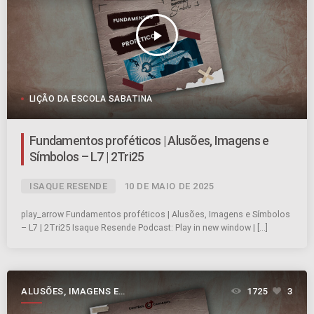
play_arrow
LIÇÃO DA ESCOLA SABATINA
Fundamentos proféticos | Alusões, Imagens e
Símbolos – L7 | 2Tri25
ISAQUE RESENDE
10 DE MAIO DE 2025
play_arrow Fundamentos proféticos | Alusões, Imagens e Símbolos
– L7 | 2Tri25 Isaque Resende Podcast: Play in new window | […]
ALUSÕES, IMAGENS E
1725
3
SÍMBOLOS