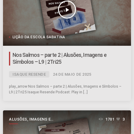
play_arrow
LIÇÃO DA ESCOLA SABATINA
Nos Salmos – parte 2 | Alusões, Imagens e
Símbolos – L9 | 2Tri25
ISAQUE RESENDE
24 DE MAIO DE 2025
play_arrow Nos Salmos – parte 2 | Alusões, Imagens e Símbolos –
L9 | 2Tri25 Isaque Resende Podcast: Play in […]
ALUSÕES, IMAGENS E
1701
3
SÍMBOLOS