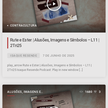
play_arrow
CONTRACULTURA
Rute e Ester | Alusões, Imagens e Símbolos – L11 |
2Tri25
ISAQUE RESENDE
7 DE JUNHO DE 2025
play_arrow Rute e Ester | Alusões, Imagens e Símbolos – L11 |
2Tri25 Isaque Resende Podcast: Play in new window […]
ALUSÕES, IMAGENS E
1680
3
SÍMBOLOS