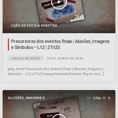
play_arrow
LIÇÃO DA ESCOLA SABATINA
Precursores dos eventos finais | Alusões, Imagens
e Símbolos – L12 | 2Tri25
ISAQUE RESENDE
14 DE JUNHO DE 2025
play_arrow Precursores dos eventos finais | Alusões, Imagens e
Símbolos – L12 | 2Tri25 Isaque Resende Podcast: Play in new […]
ALUSÕES, IMAGENS E
1736
3
SÍMBOLOS