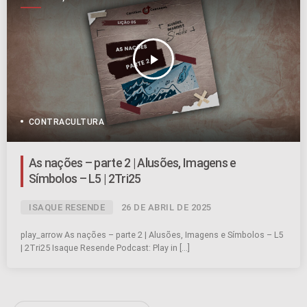
SÍMBOLOS
play_arrow
CONTRACULTURA
As nações – parte 2 | Alusões, Imagens e
Símbolos – L5 | 2Tri25
ISAQUE RESENDE
26 DE ABRIL DE 2025
play_arrow As nações – parte 2 | Alusões, Imagens e Símbolos – L5
| 2Tri25 Isaque Resende Podcast: Play in […]