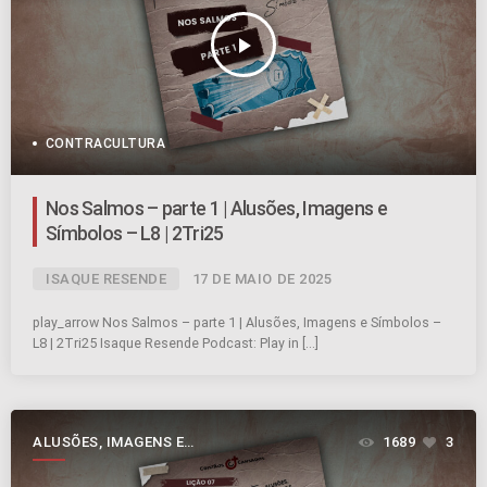
play_arrow
CONTRACULTURA
Nos Salmos – parte 1 | Alusões, Imagens e
Símbolos – L8 | 2Tri25
ISAQUE RESENDE
17 DE MAIO DE 2025
play_arrow Nos Salmos – parte 1 | Alusões, Imagens e Símbolos –
L8 | 2Tri25 Isaque Resende Podcast: Play in […]
ALUSÕES, IMAGENS E
1689
3
SÍMBOLOS