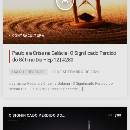
insert_link
CONTRACULTURA
Paulo e a Crise na Galácia | O Significado Perdido
do Sétimo Dia – Ep.12 | #280
ISAQUE RESENDE
18 DE SETEMBRO DE 2021
play_arrow Paulo e a Crise na Galácia | O Significado Perdido do
Sétimo Dia – Ep.12 | #280 Isaque Resende […]
O SIGNIFICADO PERDIDO DO
399
SÉTIMO DIA