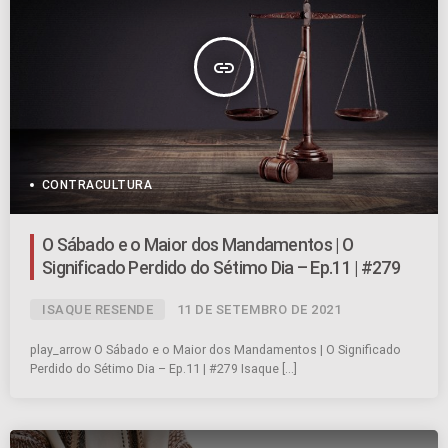
insert_link
CONTRACULTURA
O Sábado e o Maior dos Mandamentos | O
Significado Perdido do Sétimo Dia – Ep.11 | #279
ISAQUE RESENDE
11 DE SETEMBRO DE 2021
play_arrow O Sábado e o Maior dos Mandamentos | O Significado
Perdido do Sétimo Dia – Ep.11 | #279 Isaque […]