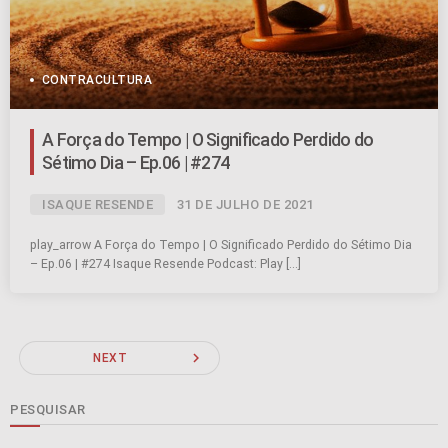
CONTRACULTURA
A Força do Tempo | O Significado Perdido do
Sétimo Dia – Ep.06 | #274
ISAQUE RESENDE
31 DE JULHO DE 2021
play_arrow A Força do Tempo | O Significado Perdido do Sétimo Dia
– Ep.06 | #274 Isaque Resende Podcast: Play […]
navigate_next
NEXT
PESQUISAR