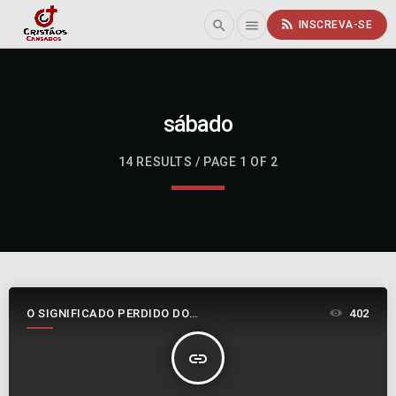
rss_feed
search
menu
INSCREVA-SE
sábado
14 RESULTS / PAGE 1 OF 2
O SIGNIFICADO PERDIDO DO
402
SÉTIMO DIA
insert_link