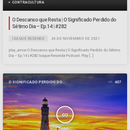
CONTRACULTURA
O Descanso que Resta | O Significado Perdido do
Sétimo Dia – Ep.14 | #282
ISAQUE RESENDE
26 DE NOVEMBRO DE 2021
play_arrow O Descanso que Resta | O Significado Perdido do Sétimo
Dia – Ep.14 | #282 Isaque Resende Podcast: Play […]
O SIGNIFICADO PERDIDO DO
407
SÉTIMO DIA
insert_link