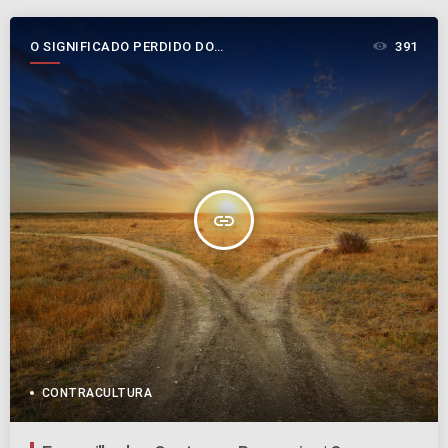
O SIGNIFICADO PERDIDO DO
391
SÉTIMO DIA
insert_link
CONTRACULTURA