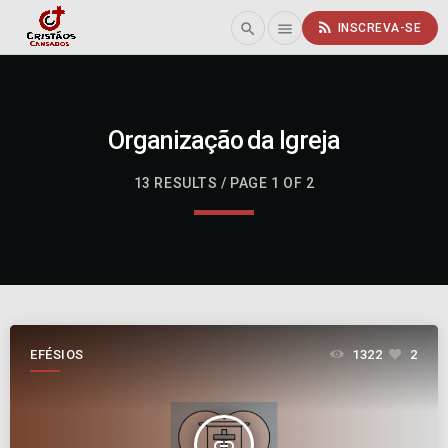
rss_feed
search
menu
INSCREVA-SE
Organização da Igreja
13 RESULTS / PAGE 1 OF 2
EFÉSIOS
1322
2
insert_link