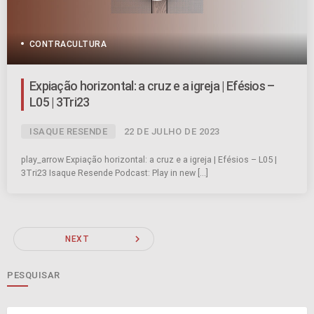
CONTRACULTURA
Expiação horizontal: a cruz e a igreja | Efésios –
L05 | 3Tri23
ISAQUE RESENDE
22 DE JULHO DE 2023
play_arrow Expiação horizontal: a cruz e a igreja | Efésios – L05 |
3Tri23 Isaque Resende Podcast: Play in new […]
navigate_next
NEXT
PESQUISAR