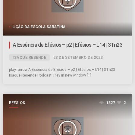
LIÇÃO DA ESCOLA SABATINA
A Essência de Efésios – p2 | Efésios – L14 | 3Tri23
ISAQUE RESENDE
28 DE SETEMBRO DE 2023
play_arrow A Essência de Efésios – p2 | Efésios – L14 | 3Tri23
Isaque Resende Podcast: Play in new window […]
EFÉSIOS
1327
2
insert_link