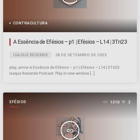
CONTRACULTURA
A Essência de Efésios – p1 | Efésios – L14 | 3Tri23
ISAQUE RESENDE
28 DE SETEMBRO DE 2023
play_arrow A Essência de Efésios – p1 | Efésios – L14 | 3Tri23
Isaque Resende Podcast: Play in new window […]
EFÉSIOS
1310
2
insert_link