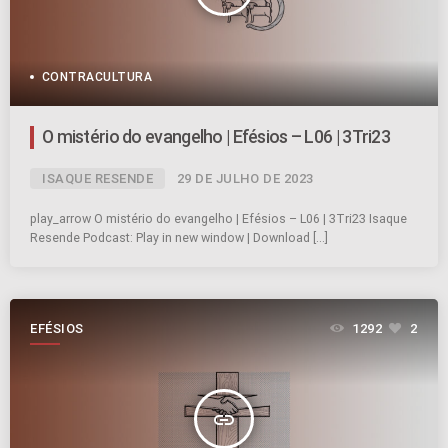
CONTRACULTURA
O mistério do evangelho | Efésios – L06 | 3Tri23
ISAQUE RESENDE
29 DE JULHO DE 2023
play_arrow O mistério do evangelho | Efésios – L06 | 3Tri23 Isaque
Resende Podcast: Play in new window | Download […]
EFÉSIOS
1292
2
insert_link