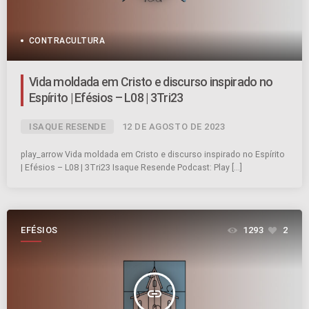
CONTRACULTURA
Vida moldada em Cristo e discurso inspirado no
Espírito | Efésios – L08 | 3Tri23
ISAQUE RESENDE
12 DE AGOSTO DE 2023
play_arrow Vida moldada em Cristo e discurso inspirado no Espírito
| Efésios – L08 | 3Tri23 Isaque Resende Podcast: Play […]
EFÉSIOS
1293
2
insert_link