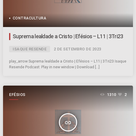
CONTRACULTURA
Suprema lealdade a Cristo | Efésios – L11 | 3Tri23
ISAQUE RESENDE
2 DE SETEMBRO DE 2023
play_arrow Suprema lealdade a Cristo | Efésios – L11 | 3Tri23 Isaque
Resende Podcast: Play in new window | Download […]
EFÉSIOS
1310
2
insert_link