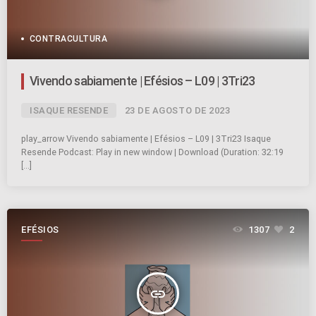
CONTRACULTURA
Vivendo sabiamente | Efésios – L09 | 3Tri23
ISAQUE RESENDE
23 DE AGOSTO DE 2023
play_arrow Vivendo sabiamente | Efésios – L09 | 3Tri23 Isaque
Resende Podcast: Play in new window | Download (Duration: 32:19
[…]
EFÉSIOS
1307
2
insert_link