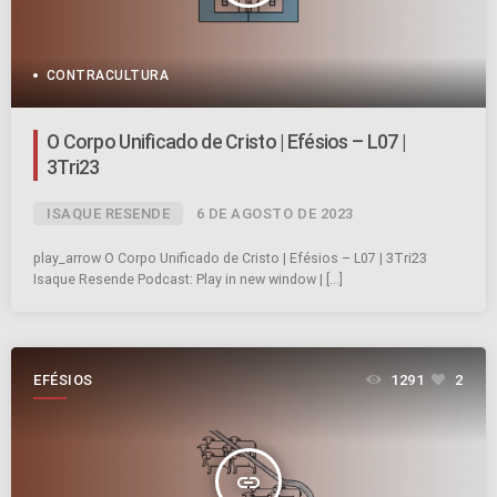
CONTRACULTURA
O Corpo Unificado de Cristo | Efésios – L07 |
3Tri23
ISAQUE RESENDE
6 DE AGOSTO DE 2023
play_arrow O Corpo Unificado de Cristo | Efésios – L07 | 3Tri23
Isaque Resende Podcast: Play in new window | […]
EFÉSIOS
1291
2
insert_link