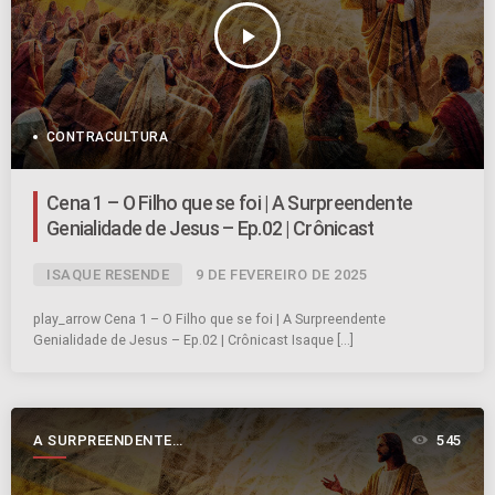
play_arrow
CONTRACULTURA
Cena 1 – O Filho que se foi | A Surpreendente
Genialidade de Jesus – Ep.02 | Crônicast
ISAQUE RESENDE
9 DE FEVEREIRO DE 2025
play_arrow Cena 1 – O Filho que se foi | A Surpreendente
Genialidade de Jesus – Ep.02 | Crônicast Isaque […]
A SURPREENDENTE
545
GENIALIDADE DE JESUS