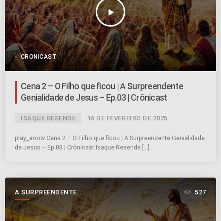
play_arrow
CRONICAST
Cena 2 – O Filho que ficou | A Surpreendente
Genialidade de Jesus – Ep.03 | Crônicast
ISAQUE RESENDE
16 DE FEVEREIRO DE 2025
play_arrow Cena 2 – O Filho que ficou | A Surpreendente Genialidade
de Jesus – Ep.03 | Crônicast Isaque Resende […]
A SURPREENDENTE
527
GENIALIDADE DE JESUS