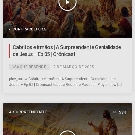
play_arrow
CONTRACULTURA
Cabritos e irmãos | A Surpreendente Genialidade
de Jesus – Ep.05 | Crônicast
ISAQUE RESENDE
2 DE MARÇO DE 2025
play_arrow Cabritos e irmãos | A Surpreendente Genialidade de
Jesus – Ep.05 | Crônicast Isaque Resende Podcast: Play in new […]
A SURPREENDENTE
534
GENIALIDADE DE JESUS