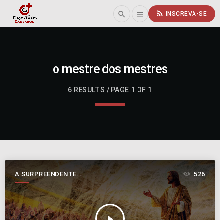
rss_feed
search
menu
INSCREVA-SE
o mestre dos mestres
6 RESULTS / PAGE 1 OF 1
A SURPREENDENTE
526
GENIALIDADE DE JESUS
play_arrow