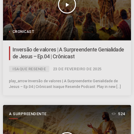
play_arrow
CRONICAST
Inversão de valores | A Surpreendente Genialidade
de Jesus – Ep.04 | Crônicast
ISAQUE RESENDE
23 DE FEVEREIRO DE 2025
play_arrow Inversão de valores | A Surpreendente Genialidade de
Jesus – Ep.04 | Crônicast Isaque Resende Podcast: Play in new […]
A SURPREENDENTE
524
GENIALIDADE DE JESUS