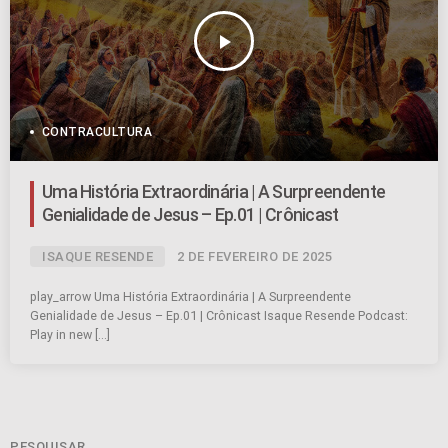
play_arrow
CONTRACULTURA
Uma História Extraordinária | A Surpreendente
Genialidade de Jesus – Ep.01 | Crônicast
ISAQUE RESENDE
2 DE FEVEREIRO DE 2025
play_arrow Uma História Extraordinária | A Surpreendente
Genialidade de Jesus – Ep.01 | Crônicast Isaque Resende Podcast:
Play in new […]
PESQUISAR