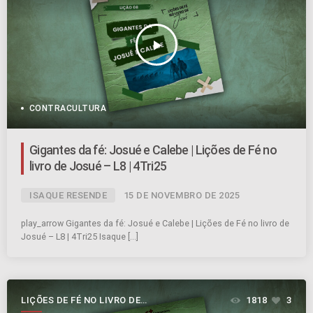
play_arrow
CONTRACULTURA
Gigantes da fé: Josué e Calebe | Lições de Fé no
livro de Josué – L8 | 4Tri25
ISAQUE RESENDE
15 DE NOVEMBRO DE 2025
play_arrow Gigantes da fé: Josué e Calebe | Lições de Fé no livro de
Josué – L8 | 4Tri25 Isaque […]
LIÇÕES DE FÉ NO LIVRO DE
1818
3
JOSUÉ