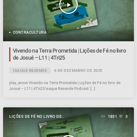
play_arrow
CONTRACULTURA
Vivendo na Terra Prometida | Lições de Fé no livro
de Josué – L11 | 4Tri25
ISAQUE RESENDE
6 DE DEZEMBRO DE 2025
play_arrow Vivendo na Terra Prometida | Lições de Fé no livro de
Josué – L11 | 4Tri25 Isaque Resende Podcast: […]
LIÇÕES DE FÉ NO LIVRO DE
1831
3
JOSUÉ