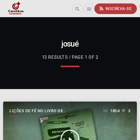
rss_feed
search
menu
INSCREVA-SE
josué
13 RESULTS / PAGE 1 OF 2
LIÇÕES DE FÉ NO LIVRO DE
1854
3
JOSUÉ
play_arrow