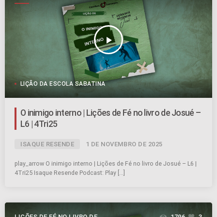
JOSUÉ
play_arrow
LIÇÃO DA ESCOLA SABATINA
O inimigo interno | Lições de Fé no livro de Josué –
L6 | 4Tri25
ISAQUE RESENDE
1 DE NOVEMBRO DE 2025
play_arrow O inimigo interno | Lições de Fé no livro de Josué – L6 |
4Tri25 Isaque Resende Podcast: Play […]
LIÇÕES DE FÉ NO LIVRO DE
1796
3