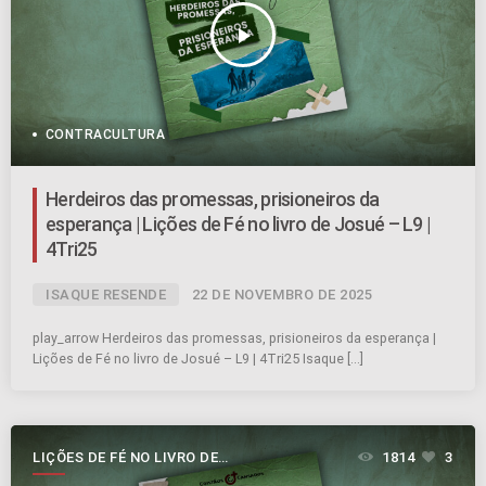
play_arrow
CONTRACULTURA
Herdeiros das promessas, prisioneiros da
esperança | Lições de Fé no livro de Josué – L9 |
4Tri25
ISAQUE RESENDE
22 DE NOVEMBRO DE 2025
play_arrow Herdeiros das promessas, prisioneiros da esperança |
Lições de Fé no livro de Josué – L9 | 4Tri25 Isaque […]
LIÇÕES DE FÉ NO LIVRO DE
1814
3
JOSUÉ