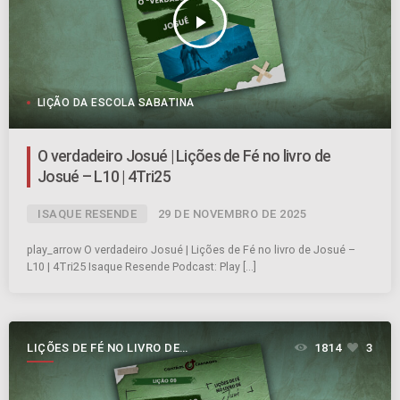
play_arrow
LIÇÃO DA ESCOLA SABATINA
O verdadeiro Josué | Lições de Fé no livro de
Josué – L10 | 4Tri25
ISAQUE RESENDE
29 DE NOVEMBRO DE 2025
play_arrow O verdadeiro Josué | Lições de Fé no livro de Josué –
L10 | 4Tri25 Isaque Resende Podcast: Play […]
LIÇÕES DE FÉ NO LIVRO DE
1814
3
JOSUÉ