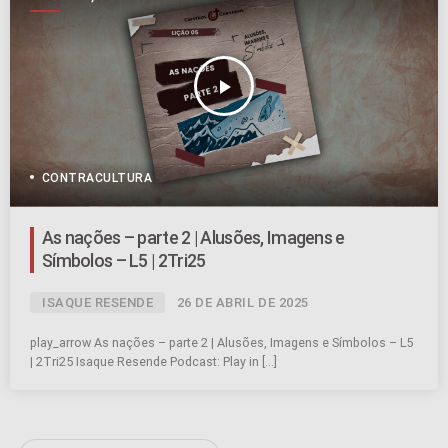
SÍMBOLOS
play_arrow
CONTRACULTURA
As nações – parte 2 | Alusões, Imagens e
Símbolos – L5 | 2Tri25
ISAQUE RESENDE
26 DE ABRIL DE 2025
play_arrow As nações – parte 2 | Alusões, Imagens e Símbolos – L5
| 2Tri25 Isaque Resende Podcast: Play in […]