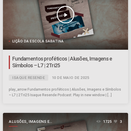
play_arrow
LIÇÃO DA ESCOLA SABATINA
Fundamentos proféticos | Alusões, Imagens e
Símbolos – L7 | 2Tri25
ISAQUE RESENDE
10 DE MAIO DE 2025
play_arrow Fundamentos proféticos | Alusões, Imagens e Símbolos
– L7 | 2Tri25 Isaque Resende Podcast: Play in new window | […]
ALUSÕES, IMAGENS E
1725
3
SÍMBOLOS