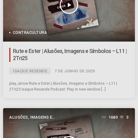
play_arrow
CONTRACULTURA
Rute e Ester | Alusões, Imagens e Símbolos – L11 |
2Tri25
ISAQUE RESENDE
7 DE JUNHO DE 2025
play_arrow Rute e Ester | Alusões, Imagens e Símbolos – L11 |
2Tri25 Isaque Resende Podcast: Play in new window […]
ALUSÕES, IMAGENS E
1680
3
SÍMBOLOS