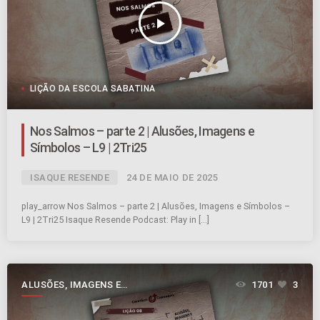
play_arrow
LIÇÃO DA ESCOLA SABATINA
Nos Salmos – parte 2 | Alusões, Imagens e
Símbolos – L9 | 2Tri25
ISAQUE RESENDE
24 DE MAIO DE 2025
play_arrow Nos Salmos – parte 2 | Alusões, Imagens e Símbolos –
L9 | 2Tri25 Isaque Resende Podcast: Play in […]
ALUSÕES, IMAGENS E
1701
3
SÍMBOLOS