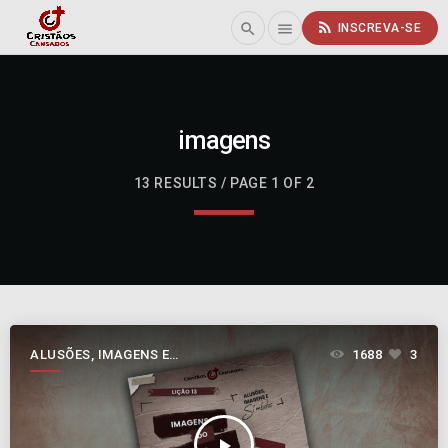
rss_feed
search
menu
INSCREVA-SE
imagens
13 RESULTS / PAGE 1 OF 2
ALUSÕES, IMAGENS E
1688
3
SÍMBOLOS
play_arrow