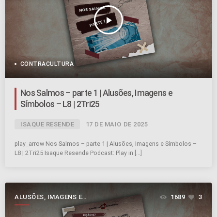
play_arrow
CONTRACULTURA
Nos Salmos – parte 1 | Alusões, Imagens e
Símbolos – L8 | 2Tri25
ISAQUE RESENDE
17 DE MAIO DE 2025
play_arrow Nos Salmos – parte 1 | Alusões, Imagens e Símbolos –
L8 | 2Tri25 Isaque Resende Podcast: Play in […]
ALUSÕES, IMAGENS E
1689
3
SÍMBOLOS