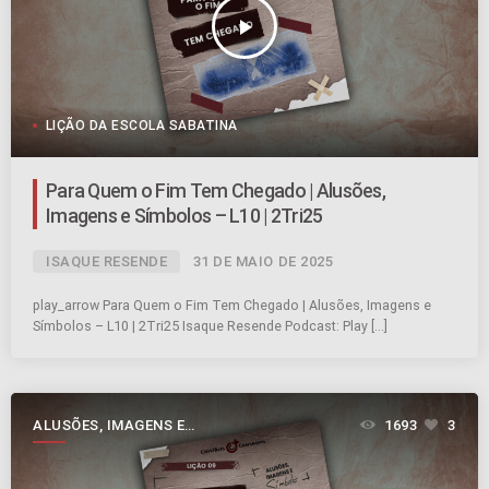
play_arrow
LIÇÃO DA ESCOLA SABATINA
Para Quem o Fim Tem Chegado | Alusões,
Imagens e Símbolos – L10 | 2Tri25
ISAQUE RESENDE
31 DE MAIO DE 2025
play_arrow Para Quem o Fim Tem Chegado | Alusões, Imagens e
Símbolos – L10 | 2Tri25 Isaque Resende Podcast: Play […]
ALUSÕES, IMAGENS E
1693
3
SÍMBOLOS