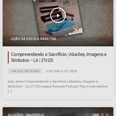
play_arrow
LIÇÃO DA ESCOLA SABATINA
Compreendendo o Sacrifício | Alusões, Imagens e
Símbolos – L6 | 2Tri25
ISAQUE RESENDE
3 DE MAIO DE 2025
play_arrow Compreendendo o Sacrifício | Alusões, Imagens e
Símbolos – L6 | 2Tri25 Isaque Resende Podcast: Play in new window
[…]
ALUSÕES, IMAGENS E
1688
3