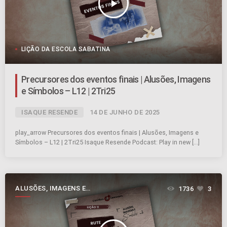
play_arrow
LIÇÃO DA ESCOLA SABATINA
Precursores dos eventos finais | Alusões, Imagens
e Símbolos – L12 | 2Tri25
ISAQUE RESENDE
14 DE JUNHO DE 2025
play_arrow Precursores dos eventos finais | Alusões, Imagens e
Símbolos – L12 | 2Tri25 Isaque Resende Podcast: Play in new […]
ALUSÕES, IMAGENS E
1736
3
SÍMBOLOS