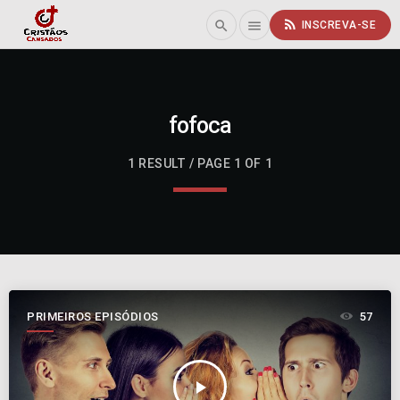
rss_feed
search
menu
INSCREVA-SE
fofoca
1 RESULT / PAGE 1 OF 1
PRIMEIROS EPISÓDIOS
57
play_arrow