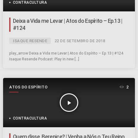
CONTRACULTURA
Deixa a Vida me Levar | Atos do Espírito – Ep.13 |
#124
ISAQUE RESENDE
22 DE SETEMBRO DE 2018
play_arrow Deixa a Vida me Levar | Atos do Espírito – Ep.13 | #124
Isaque Resende Podcast: Play in new […]
ATOS DO ESPÍRITO
2
play_arrow
CONTRACULTURA
Quem disse, Berenice? | Venha a Nós o Teu Reino