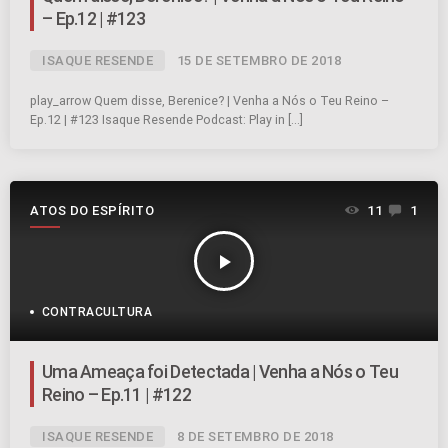
– Ep.12 | #123
ISAQUE RESENDE
15 DE SETEMBRO DE 2018
play_arrow Quem disse, Berenice? | Venha a Nós o Teu Reino –
Ep.12 | #123 Isaque Resende Podcast: Play in […]
ATOS DO ESPÍRITO
11
1
play_arrow
CONTRACULTURA
Uma Ameaça foi Detectada | Venha a Nós o Teu
Reino – Ep.11 | #122
ISAQUE RESENDE
8 DE SETEMBRO DE 2018