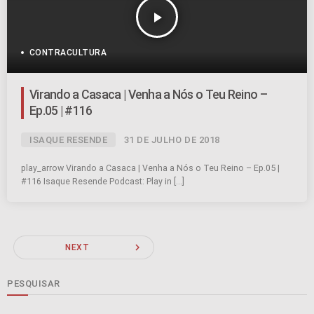
play_arrow
CONTRACULTURA
Virando a Casaca | Venha a Nós o Teu Reino –
Ep.05 | #116
ISAQUE RESENDE
31 DE JULHO DE 2018
play_arrow Virando a Casaca | Venha a Nós o Teu Reino – Ep.05 |
#116 Isaque Resende Podcast: Play in […]
navigate_next
NEXT
PESQUISAR