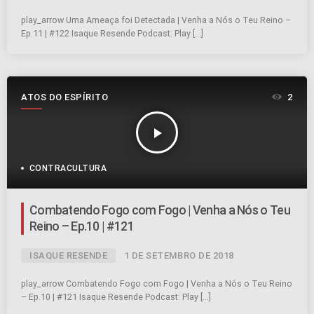
play_arrow Uma Ameaça foi Detectada | Venha a Nós o Teu Reino –
Ep.11 | #122 Isaque Resende Podcast: Play […]
ATOS DO ESPÍRITO
2
play_arrow
CONTRACULTURA
Combatendo Fogo com Fogo | Venha a Nós o Teu
Reino – Ep.10 | #121
ISAQUE RESENDE
1 DE SETEMBRO DE 2018
play_arrow Combatendo Fogo com Fogo | Venha a Nós o Teu Reino
– Ep.10 | #121 Isaque Resende Podcast: Play […]