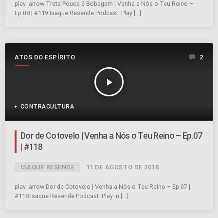
play_arrow Treta Pouca é Bobagem | Venha a Nós o Teu Reino –
Ep.08 | #119 Isaque Resende Podcast: Play […]
ATOS DO ESPÍRITO
2
play_arrow
CONTRACULTURA
Dor de Cotovelo | Venha a Nós o Teu Reino – Ep.07
| #118
ISAQUE RESENDE
11 DE AGOSTO DE 2018
play_arrow Dor de Cotovelo | Venha a Nós o Teu Reino – Ep.07 |
#118 Isaque Resende Podcast: Play in […]