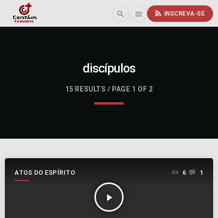
rss_feed
search
menu
INSCREVA-SE
discípulos
15 RESULTS / PAGE 1 OF 2
ATOS DO ESPÍRITO
6
1
play_arrow