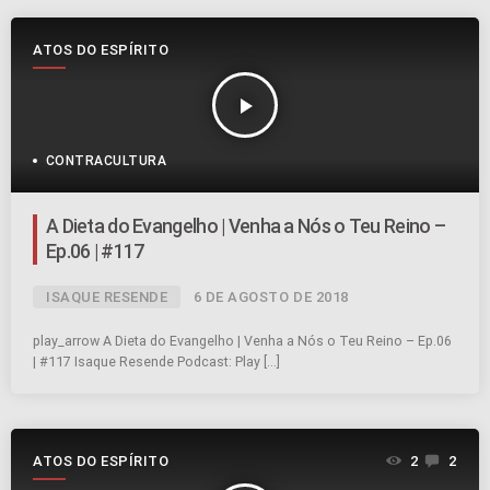
ATOS DO ESPÍRITO
play_arrow
CONTRACULTURA
A Dieta do Evangelho | Venha a Nós o Teu Reino –
Ep.06 | #117
ISAQUE RESENDE
6 DE AGOSTO DE 2018
play_arrow A Dieta do Evangelho | Venha a Nós o Teu Reino – Ep.06
| #117 Isaque Resende Podcast: Play […]
ATOS DO ESPÍRITO
2
2